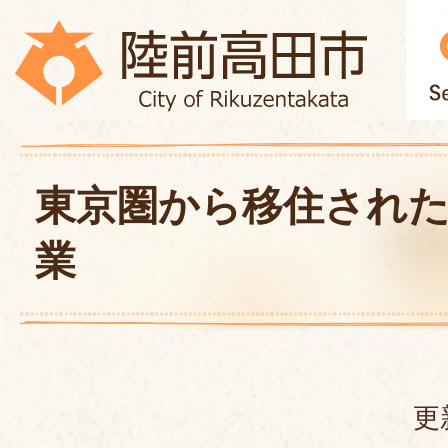
東京圏から移住され
業
更