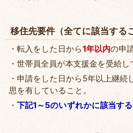
移住先要件（全てに該当する
・転入をした日から
1年以内
の申
・世帯員全員が本支援金を受給し
・申請をした日から5年以上継続
思を有していること。
・
下記1～5のいずれかに該当す