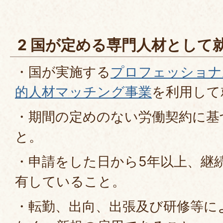
2 国が定める専門人材として
・国が実施する
プロフェッショナ
的人材マッチング事業
を利用して
・期間の定めのない労働契約に基
と。
・申請をした日から5年以上、継
有していること。
・転勤、出向、出張及び研修等に