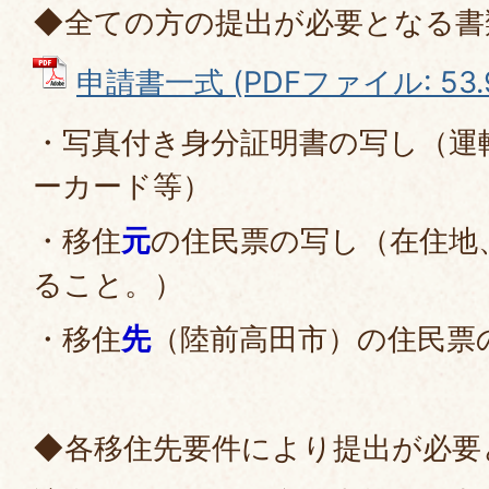
◆全ての方の提出が必要となる書
申請書一式 (PDFファイル: 53.
・写真付き身分証明書の写し（運
ーカード等）
・移住
元
の住民票の写し（在住地
ること。）
・移住
先
（陸前高田市）の住民票
◆各移住先要件により提出が必要