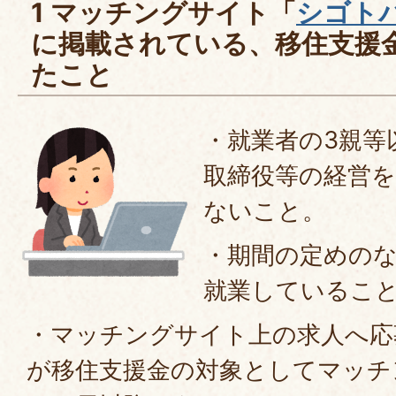
1 マッチングサイト「
シゴト
に掲載されている、移住支援
たこと
・就業者の3親等
取締役等の経営
ないこと。
・期間の定めの
就業しているこ
・マッチングサイト上の求人へ応
が移住支援金の対象としてマッチ