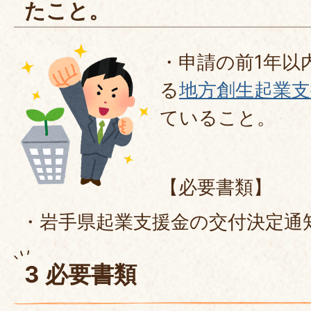
たこと。
・申請の前1年以
る
地方創生起業支
ていること。
【必要書類】
・岩手県起業支援金の交付決定通
3 必要書類