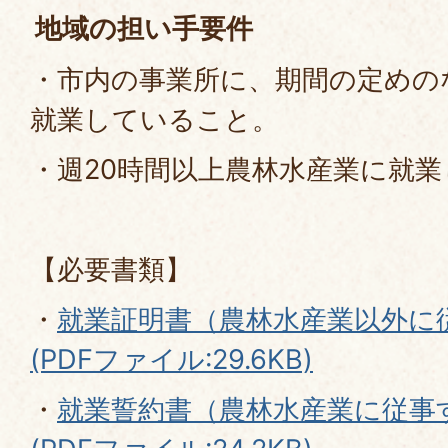
地域の担い手要件
・市内の事業所に、期間の定めの
就業していること。
・週20時間以上農林水産業に就
【必要書類】
・
就業証明書（農林水産業以外に
(PDFファイル:29.6KB)
・
就業誓約書（農林水産業に従事