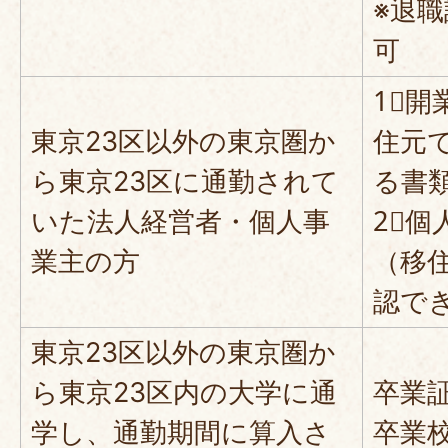
※退
可
1⃣
東京23区以外の東京圏か
住元
ら東京23区に通勤されて
る書
いた法人経営者・個人事
2⃣
業主の方
（移
認で
東京23区以外の東京圏か
ら東京23区内の大学に通
卒業
学し、通勤期間に算入さ
卒業