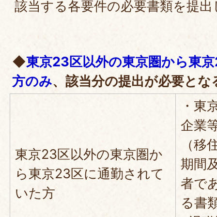
該当する各要件の必要書類を提出
◆
東京23区以外の東京圏から東京
方のみ
、該当分の提出が必要とな
・東
企業
（移
東京23区以外の東京圏か
期間
ら東京23区に通勤されて
者で
いた方
る書