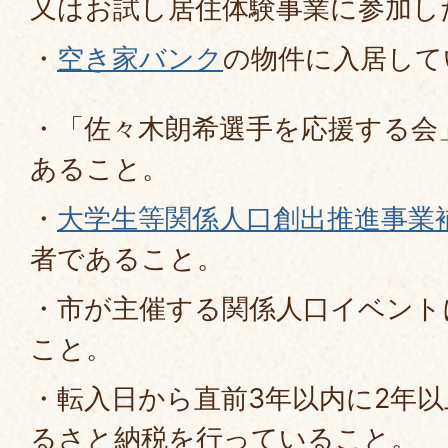
又はお試し居住体験事業に参加し
・
空き家バンク
の物件に入居して
・「佐々木朗希選手を応援する会
あること。
・
大学生等関係人口創出推進事業
者であること。
・市が主催する関係人口イベント
こと。
・転入日から直前3年以内に2年
るさと納税を行っていること。