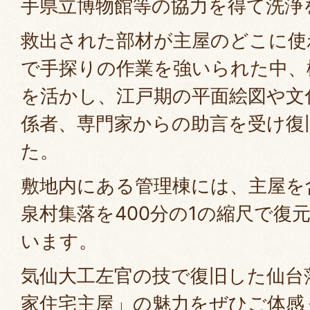
手県立博物館等の協力を得て洗浄
救出された部材が主屋のどこに使
で手探りの作業を強いられた中、
を活かし、江戸期の平面絵図や文
係者、専門家からの助言を受け復
た。
敷地内にある管理棟には、主屋を
泉村集落を400分の1の縮尺で復
います。
気仙大工左官の技で復旧した仙台
家住宅主屋」の魅力をぜひご体感