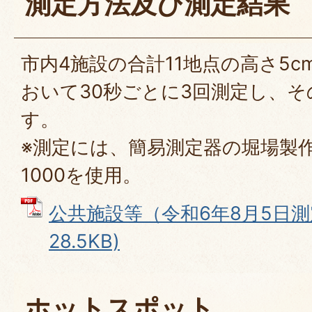
測定方法及び測定結果
市内4施設の合計11地点の高さ5cm
おいて30秒ごとに3回測定し、
す。
※測定には、簡易測定器の堀場製作所(
1000を使用。
公共施設等（令和6年8月5日測定
28.5KB)
ホットスポット