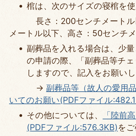
棺は、次のサイズの寝棺を使
長さ：200センチメートル以
メートル以下、高さ：50センチ
副葬品を入れる場合は、少量
の申請の際、「副葬品等チェ
しますので、記入をお願い
→
副葬品等（故人の愛用
いてのお願い(PDFファイル:482.1
その他については、
「陸前高
(PDFファイル:576.3KB)
をご