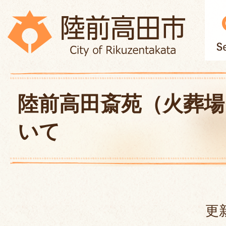
陸前高田斎苑（火葬場
いて
更