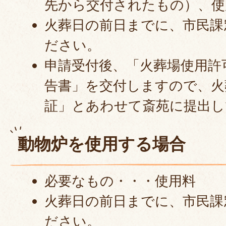
先から交付されたもの）、使
火葬日の前日までに、市民課
ださい。
申請受付後、「火葬場使用許
告書」を交付しますので、火
証」とあわせて斎苑に提出し
動物炉を使用する場合
必要なもの・・・使用料
火葬日の前日までに、市民課
ださい。