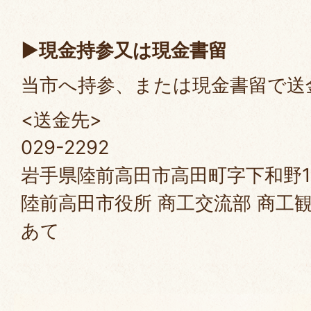
▶現金持参又は現金書留
当市へ持参、または現金書留で送
<送金先>
029-2292
岩手県陸前高田市高田町字下和野1
陸前高田市役所 商工交流部 商工
あて