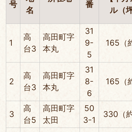
号
番
名
ル（
31
高
高田町字
1
9-
165（
台3
本丸
5
31
高
高田町字
2
8-
165（
台3
本丸
6
高
高田町字
50
3
330（
台5
太田
3-1