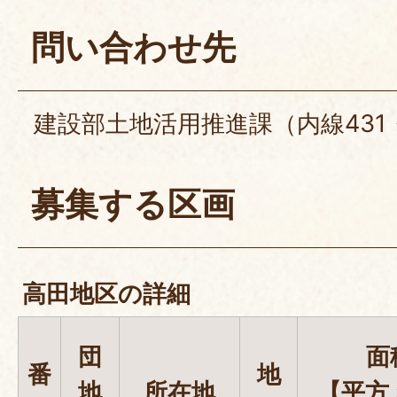
問い合わせ先
建設部土地活用推進課（内線431・
募集する区画
高田地区の詳細
団
面
番
地
地
所在地
【平方