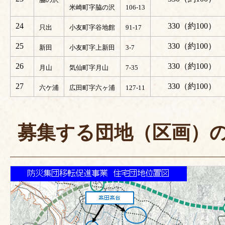
米崎町字脇の沢
106-13
24
330（約100）
只出
小友町字谷地館
91-17
25
330（約100）
新田
小友町字上新田
3-7
26
330（約100）
月山
気仙町字月山
7-35
27
330（約100）
六ケ浦
広田町字六ヶ浦
127-11
募集する団地（区画）