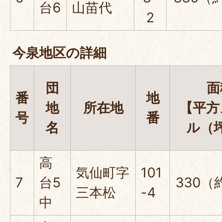
台6
山苗代
2
今泉地区の詳細
団
面
番
地
地
所在地
【平方
号
番
名
ル（
高
気仙町字
101
7
台5
330（
三本松
-4
中