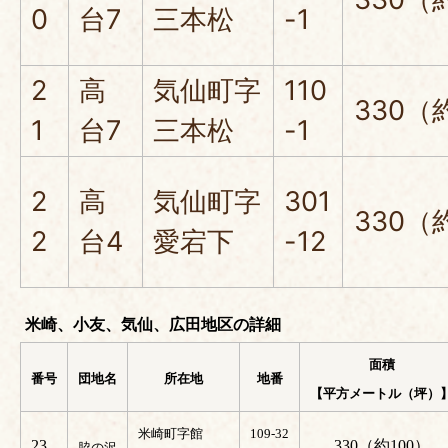
0
台7
三本松
-1
2
高
気仙町字
110
330（
1
台7
三本松
-1
2
高
気仙町字
301
330（
2
台4
愛宕下
-12
米崎、小友、気仙、広田地区の詳細
面積
番号
団地名
所在地
地番
【平方メートル（坪）
米崎町字館
109-32
23
330（約100）
脇の沢