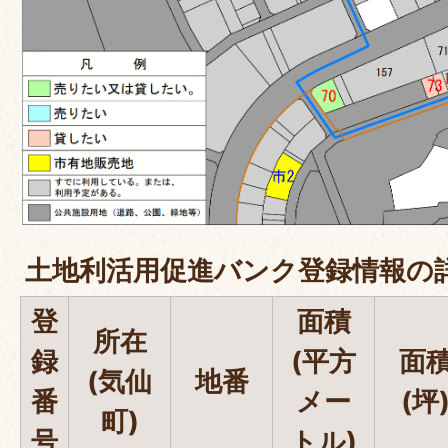
土地利活用促進バンク登録情報の
登
面積
所在
録
(平方
面
(気仙
地番
番
メー
(坪
町)
号
トル)