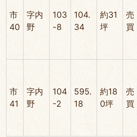
市
字内
103
104.
約31
売
40
野
-8
34
坪
買
市
字内
104
595.
約18
売
41
野
-2
18
0坪
買