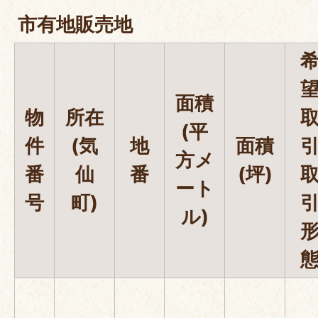
市有地販売地
面積
物
所在
(平
件
(気
地
面積
方メ
番
仙
番
(坪)
ート
号
町)
ル)