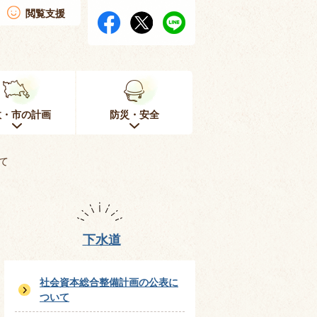
閲覧支援
政・市の計画
防災・安全
て
下水道
社会資本総合整備計画の公表に
ついて