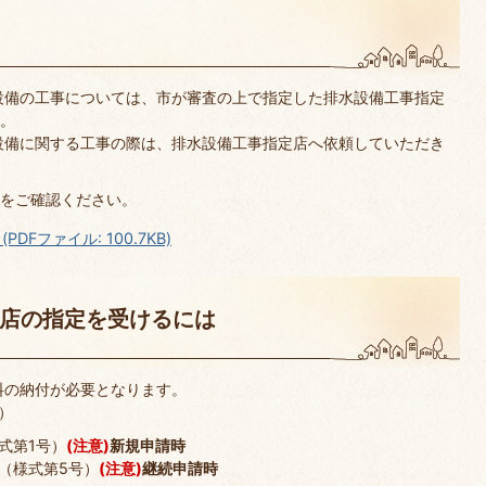
設備の工事については、市が審査の上で指定した排水設備工事指定
。
設備に関する工事の際は、排水設備工事指定店へ依頼していただき
をご確認ください。
Fファイル: 100.7KB)
店の指定を受けるには
料の納付が必要となります。
円）
式第1号）
(注意)
新規申請時
（様式第5号）
(注意)
継続申請時