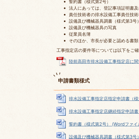
誓約書（様式第2号）
法人にあっては、登記事項証明書及
責任技術者の排水設備工事責任技術
設備及び機械器具調書（様式第3号
設備及び機械器具の写真
従業員名簿
そのほか、市長が必要と認める書類
工事指定店の要件等については以下をご確
陸前高田市排水設備工事指定店に関する規
申請書類様式
排水設備工事指定店指定申請書（様式第1号
排水設備工事指定店継続指定申請書（様式第
誓約書（様式第2号） (Wordファイル: 
設備及び機械器具調書（様式第3号） (W