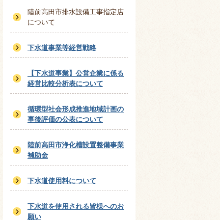
陸前高田市排水設備工事指定店
について
下水道事業等経営戦略
【下水道事業】公営企業に係る
経営比較分析表について
循環型社会形成推進地域計画の
事後評価の公表について
陸前高田市浄化槽設置整備事業
補助金
下水道使用料について
下水道を使用される皆様へのお
願い