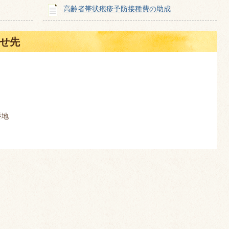
高齢者帯状疱疹予防接種費の助成
せ先
番地