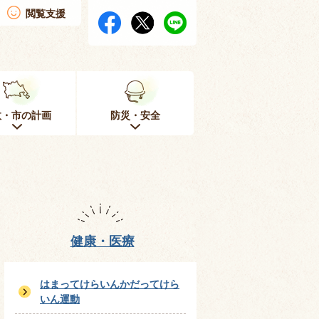
閲覧支援
政・市の計画
防災・安全
健康・医療
はまってけらいんかだってけら
いん運動