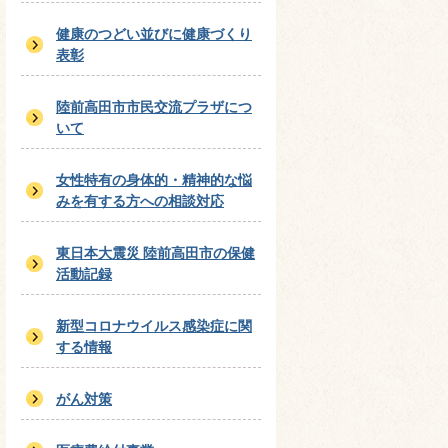
健康のつどい並びに健康づくり
表彰
陸前高田市市民交流プラザにつ
いて
女性特有の身体的・精神的な悩
みを有する方への相談対応
東日本大震災 陸前高田市の保健
活動記録
新型コロナウイルス感染症に関
する情報
がん対策