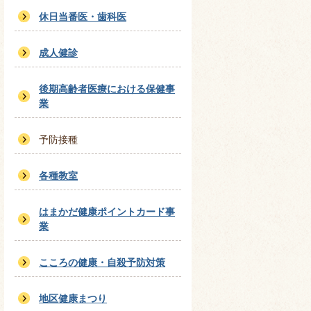
休日当番医・歯科医
成人健診
後期高齢者医療における保健事
業
予防接種
各種教室
はまかだ健康ポイントカード事
業
こころの健康・自殺予防対策
地区健康まつり