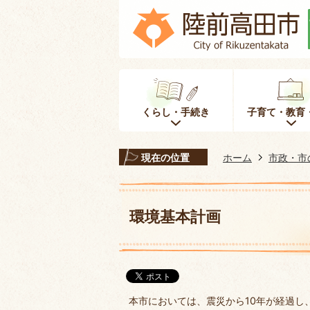
くらし・手続き
子育て・教育
現在の位置
ホーム
市政・市
環境基本計画
本市においては、震災から10年が経過し