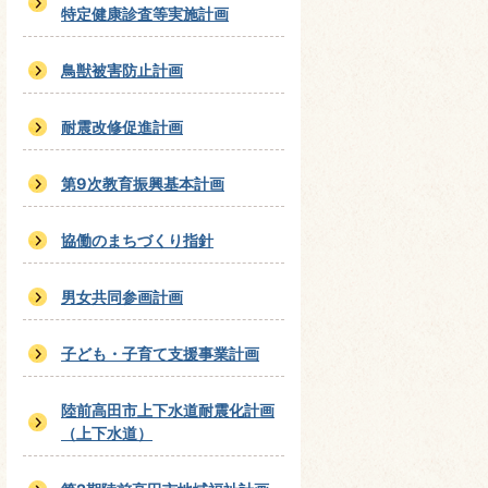
特定健康診査等実施計画
鳥獣被害防止計画
耐震改修促進計画
第9次教育振興基本計画
協働のまちづくり指針
男女共同参画計画
子ども・子育て支援事業計画
陸前高田市上下水道耐震化計画
（上下水道）