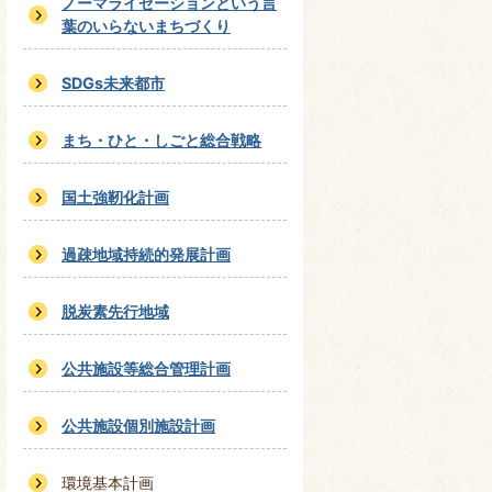
ノーマライゼーションという言
葉のいらないまちづくり
SDGs未来都市
まち・ひと・しごと総合戦略
国土強靭化計画
過疎地域持続的発展計画
脱炭素先行地域
公共施設等総合管理計画
公共施設個別施設計画
環境基本計画