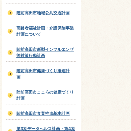
陸前高田市地域公共交通計画
高齢者福祉計画・介護保険事業
計画について
陸前高田市新型インフルエンザ
等対策行動計画
陸前高田市健康づくり推進計
画
陸前高田市こころの健康づくり
計画
陸前高田市食育推進基本計画
第3期データヘルス計画・第4期