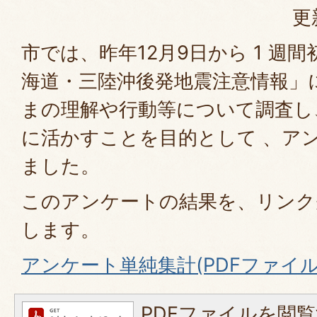
更
市では、昨年12月9日から 1 週
海道・三陸沖後発地震注意情報」
まの理解や行動等について調査し
に活かすことを目的として 、ア
ました。
このアンケートの結果を、リンク
します。
アンケート単純集計(PDFファイル:7
PDFファイルを閲覧