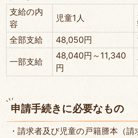
支給の内
児童1人
容
全部支給
48,050円
48,040円～11,340
一部支給
円
申請手続きに必要なもの
・請求者及び児童の戸籍謄本（請