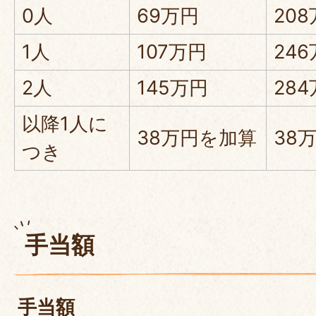
0人
69万円
20
1人
107万円
24
2人
145万円
28
以降1人に
38万円を加算
38
つき
手当額
手当額