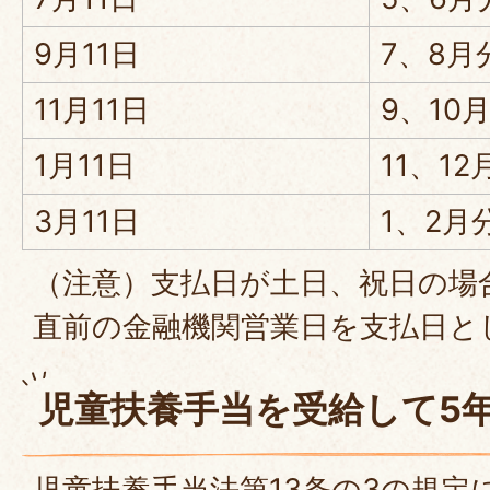
9月11日
7、8月
11月11日
9、10
1月11日
11、12
3月11日
1、2月
（注意）支払日が土日、祝日の場
直前の金融機関営業日を支払日と
児童扶養手当を受給して5
児童扶養手当法第13条の3の規定