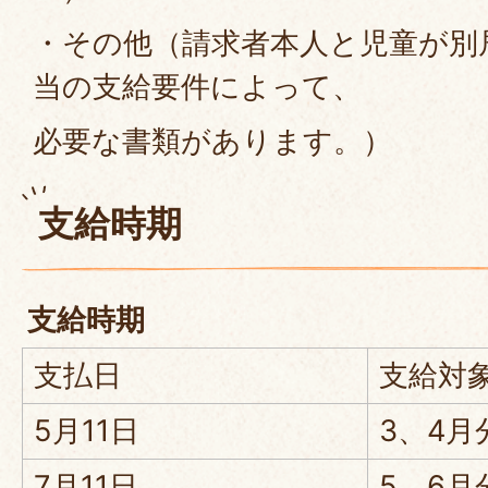
・その他（請求者本人と児童が別
当の支給要件によって、
必要な書類があります。）
支給時期
支給時期
支払日
支給対
5月11日
3、4月
7月11日
5、6月