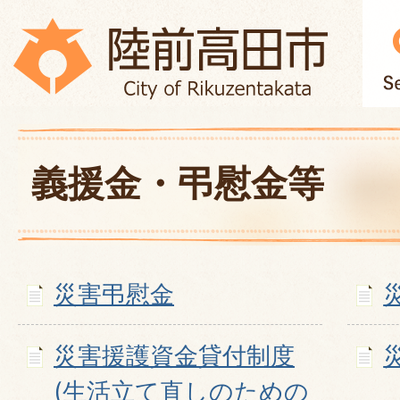
義援金・弔慰金等
災害弔慰金
災害援護資金貸付制度
(生活立て直しのための