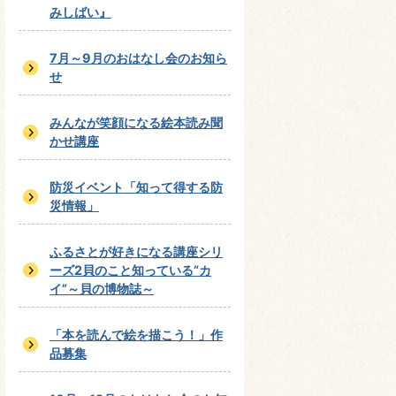
みしばい』
7月～9月のおはなし会のお知ら
せ
みんなが笑顔になる絵本読み聞
かせ講座
防災イベント「知って得する防
災情報」
ふるさとが好きになる講座シリ
ーズ2貝のこと知っている“カ
イ”～貝の博物誌～
「本を読んで絵を描こう！」作
品募集