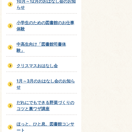
10月～12月のおはなし会のお知
らせ
小学生のための図書館のお仕事
体験
中高生向け「図書館司書体
験」
クリスマスおはなし会
1月～3月のおはなし会のお知ら
せ
だれにでもできる野菜づくりの
コツと裏ワザ講座
ほっと、ひと息、図書館コンサ
ート