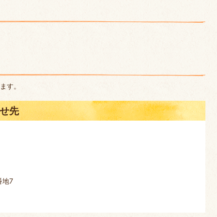
ます。
せ先
番地7