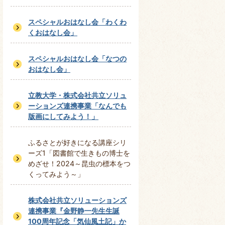
スペシャルおはなし会「わくわ
くおはなし会」
スペシャルおはなし会「なつの
おはなし会」
立教大学・株式会社共立ソリュ
ーションズ連携事業「なんでも
版画にしてみよう！」
ふるさとが好きになる講座シリ
ーズ1「図書館で生きもの博士を
めざせ！2024～昆虫の標本をつ
くってみよう～」
株式会社共立ソリューションズ
連携事業『金野静一先生生誕
100周年記念「気仙風土記」か