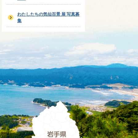
わたしたちの気仙百景 展 写真募
集