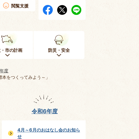
閲覧支援
政・市の計画
防災・安全
6年度
標本をつくってみよう～」
令和6年度
4月～6月のおはなし会のお知ら
せ