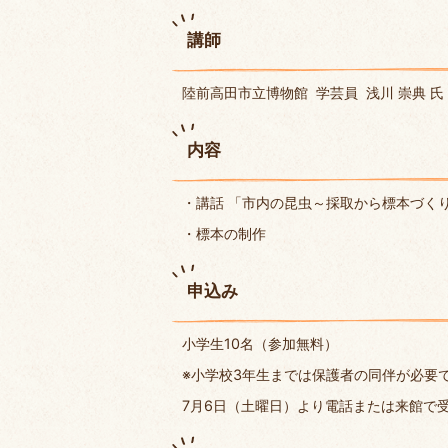
講師
陸前高田市立博物館 学芸員 浅川 崇典 氏
内容
・講話 「市内の昆虫～採取から標本づく
・標本の制作
申込み
小学生10名（参加無料）
※小学校3年生までは保護者の同伴が必要
7月6日（土曜日）より電話または来館で