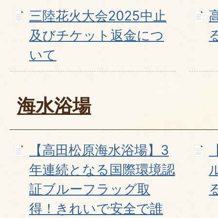
三陸花火大会2025中止
及びチケット返金につ
いて
海水浴場
【高田松原海水浴場】3
年連続となる国際環境認
証ブルーフラッグ取
得！きれいで安全で誰