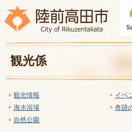
観光係
観光情報
イベ
海水浴場
奇跡
自然公園