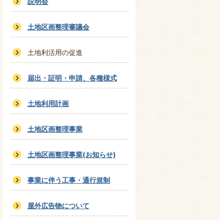
説明会
土地区画整理審議会
土地利活用の促進
届出・証明・申請、各種様式
土地利用計画
土地区画整理事業
土地区画整理事業(お知らせ)
事業に伴う工事・通行規制
屋外広告物について