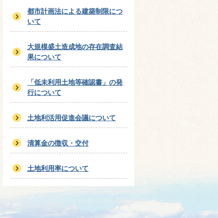
都市計画法による建築制限につ
いて
大規模盛土造成地の存在調査結
果について
「低未利用土地等確認書」の発
行について
土地利活用促進会議について
清算金の徴収・交付
土地利用率について