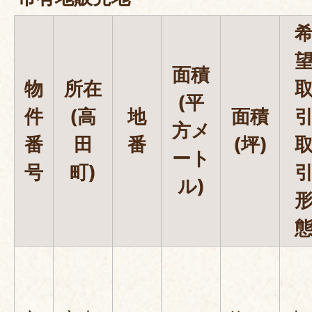
面積
物
所在
(平
件
(高
地
面積
方メ
番
田
番
(坪)
ート
号
町)
ル)