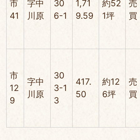
市
字中
30
1,71
約52
売
41
川原
6-1
9.59
1坪
買
市
30
字中
417.
約12
売
12
3-1
川原
50
6坪
買
9
3