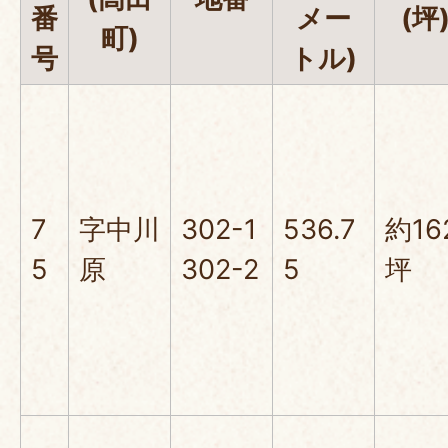
番
メー
(坪
町)
号
トル)
7
字中川
302-1
536.7
約16
5
原
302-2
5
坪