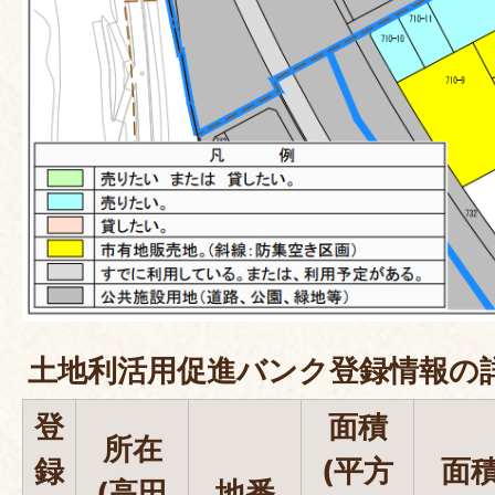
土地利活用促進バンク登録情報の
登
面積
所在
録
(平方
面
(高田
地番