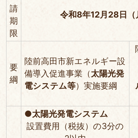
請
令和8年12月28日
期
限
陸前高田市新エネルギー設
要
備導入促進事業（
太陽光発
綱
電システム等
）実施要綱
●太陽光発電システム
設置費用（税抜）の3分の