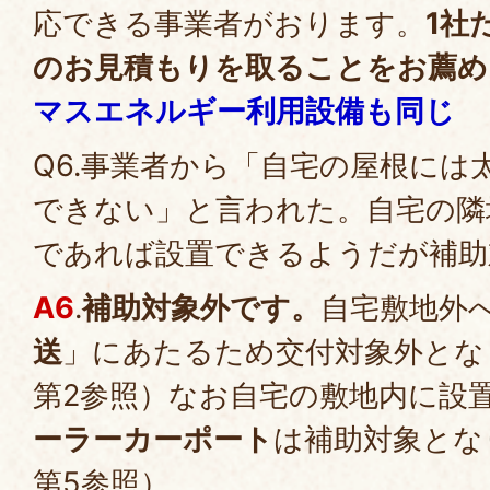
応できる事業者がおります。
1社
のお見積もりを取ることをお薦め
マスエネルギー利用設備も同じ
Q6.事業者から「自宅の屋根には
できない」と言われた。自宅の隣
であれば設置できるようだが補助
A6
.
補助対象外です。
自宅敷地外
送
」にあたるため交付対象外とな
第2参照）なお自宅の敷地内に設
ーラーカーポート
は補助対象とな
第5参照）