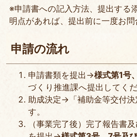
※申請書への記入方法、提出する
明点があれば、提出前に一度お問
申請の流れ
申請書類を提出→
様式第1号
づくり推進課へ提出してく
助成決定→「補助金等交付決
す。
（事業完了後）完了報告書及
を提出→
様式第3号、7号及