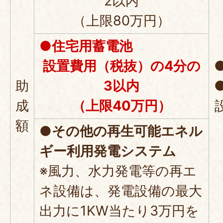
2以内
（上限80万円）
●住宅用蓄電池
設置費用（税抜）の4分の
助
3以内
成
（上限40万円）
額
●
その他の再生可能エネル
ギー利用発電システム
※風力、水力発電等の再エ
ネ設備は、発電設備の最大
出力に1KW当たり3万円を