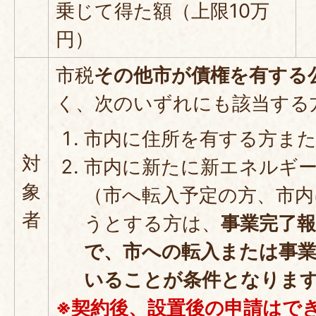
乗じて得た額（上限10万
円）
市税
その他市が債権を有する
く、次のいずれにも該当する
市内に住所を有する方ま
対
市内に新たに新エネルギ
象
（市へ転入予定の方、市内
者
うとする方は、
事業完了
で、市への転入または事
いることが条件となりま
※契約後、設置後の申請はで