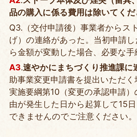
A2
.
ストーブ本体及び煙突（留具
品の購入に係る費用は除いてくだ
Q3.（交付申請後）事業者からス
げ）の連絡があった。当初申請し
ら金額が変動した場合、必要な手
A3
.
速やかにまちづくり推進課に
助事業変更申請書を提出いただく
実施要綱第10（変更の承認申請
由が発生した日から起算して15
できませんのでご注意ください。