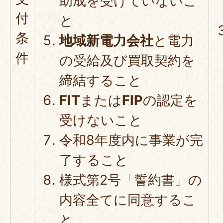
助成を受けていないこ
付
と
条
地域新電力会社
と電力
件
の受給及び買取契約を
締結すること
FIT
または
FIP
の認定を
受けないこと
令和8年度内に事業が完
了すること
様式第2号「誓約書」の
内容全てに同意するこ
と