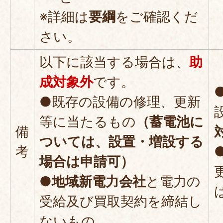
※詳細は
要綱
をご確認くだ
さい。
以下に該当する場合は、
助
成対象外
です。
●既存の設備の修理、更新
等に当たるもの
（蓄電池に
備
ついては、設置・増設する
考
場合は申請可）
●地域新電力会社
と電力の
受給及び買取契約を締結し
ないもの