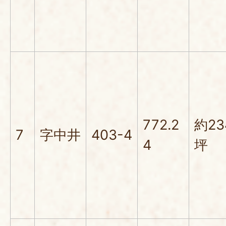
772.2
約23
7
字中井
403-4
4
坪