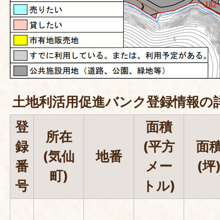
土地利活用促進バンク登録情報の
登
面積
所在
録
(平方
面
(気仙
地番
番
メー
(坪
町)
号
トル)