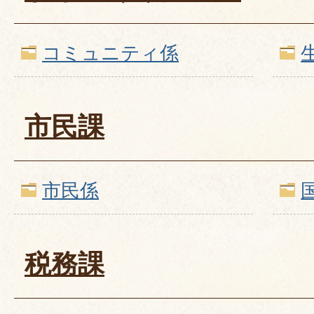
コミュニティ係
市民課
市民係
税務課