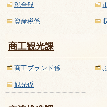
税全般
資産税係
商工観光課
商工ブランド係
観光係